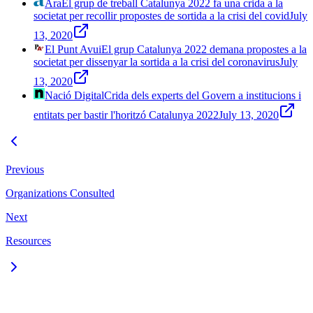
Ara
El grup de treball Catalunya 2022 fa una crida a la
societat per recollir propostes de sortida a la crisi del covid
July
13, 2020
El Punt Avui
El grup Catalunya 2022 demana propostes a la
societat per dissenyar la sortida a la crisi del coronavirus
July
13, 2020
Nació Digital
Crida dels experts del Govern a institucions i
entitats per bastir l'horitzó Catalunya 2022
July 13, 2020
Previous
Organizations Consulted
Next
Resources