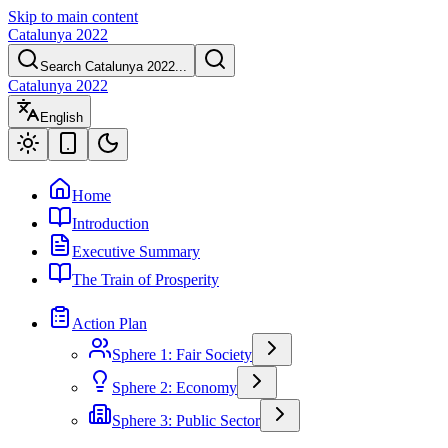
Skip to main content
Catalunya 2022
Search Catalunya 2022...
Catalunya 2022
English
Home
Introduction
Executive Summary
The Train of Prosperity
Action Plan
Sphere 1: Fair Society
Sphere 2: Economy
Sphere 3: Public Sector