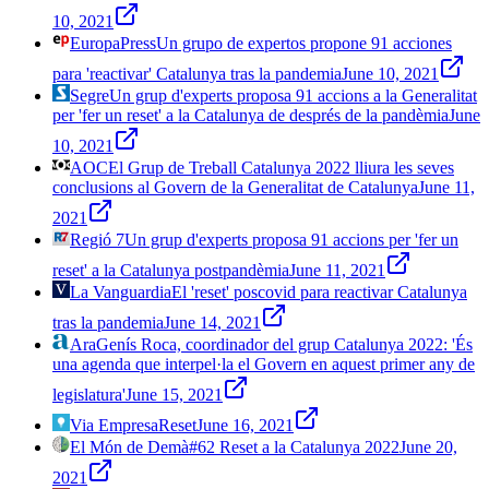
10, 2021
EuropaPress
Un grupo de expertos propone 91 acciones
para 'reactivar' Catalunya tras la pandemia
June 10, 2021
Segre
Un grup d'experts proposa 91 accions a la Generalitat
per 'fer un reset' a la Catalunya de després de la pandèmia
June
10, 2021
AOC
El Grup de Treball Catalunya 2022 lliura les seves
conclusions al Govern de la Generalitat de Catalunya
June 11,
2021
Regió 7
Un grup d'experts proposa 91 accions per 'fer un
reset' a la Catalunya postpandèmia
June 11, 2021
La Vanguardia
El 'reset' poscovid para reactivar Catalunya
tras la pandemia
June 14, 2021
Ara
Genís Roca, coordinador del grup Catalunya 2022: 'És
una agenda que interpel·la el Govern en aquest primer any de
legislatura'
June 15, 2021
Via Empresa
Reset
June 16, 2021
El Món de Demà
#62 Reset a la Catalunya 2022
June 20,
2021