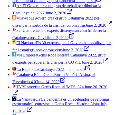
per definir la Catalunya post-pandèmia
June 2, 2020
Ara
El Govern crea un grup de treball per dibuixar la
'Catalunya del 2022'
June 2, 2020
VilaWeb
El govern crea el grup Catalunya 2022 per
dissenyar la sortida de la crisi del coronavirus
June 2, 2020
324
Una trentena d'experts dissenyaran com ha de ser la
Catalunya post-Covid
June 2, 2020
El Nacional
Els 30 experts que el Govern ha mobilitzat per
fer l'estratègia post-coronavirus
June 2, 2020
Via Empresa
Genís Roca liderarà Catalunya 2022, grup
d'experts per superar la crisi per la COVID
June 2, 2020
La República
Catalunya 2022
June 5, 2020
Catalunya Ràdio
Genís Roca i Victòria Alsina, al
'Revolució 4.0'
June 14, 2020
TV3
Entrevista Genís Roca, al 'MÉS_324'
June 26, 2020
La Vanguardia
'La pandemia es un acelerador de reformas
estructurales', entrevista a Genís Roca i Victòria Alsina
July
11, 2020