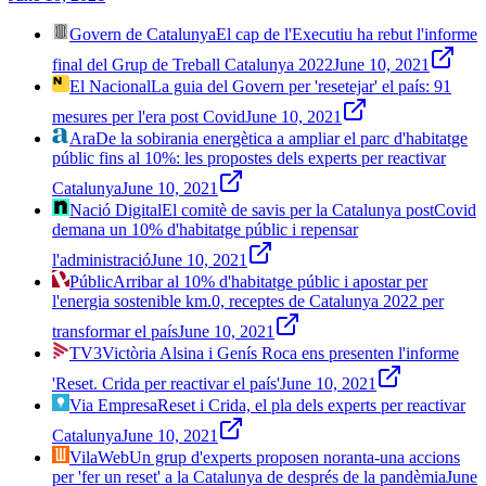
Govern de Catalunya
El cap de l'Executiu ha rebut l'informe
final del Grup de Treball Catalunya 2022
June 10, 2021
El Nacional
La guia del Govern per 'resetejar' el país: 91
mesures per l'era post Covid
June 10, 2021
Ara
De la sobirania energètica a ampliar el parc d'habitatge
públic fins al 10%: les propostes dels experts per reactivar
Catalunya
June 10, 2021
Nació Digital
El comitè de savis per la Catalunya postCovid
demana un 10% d'habitatge públic i repensar
l'administració
June 10, 2021
Públic
Arribar al 10% d'habitatge públic i apostar per
l'energia sostenible km.0, receptes de Catalunya 2022 per
transformar el país
June 10, 2021
TV3
Victòria Alsina i Genís Roca ens presenten l'informe
'Reset. Crida per reactivar el país'
June 10, 2021
Via Empresa
Reset i Crida, el pla dels experts per reactivar
Catalunya
June 10, 2021
VilaWeb
Un grup d'experts proposen noranta-una accions
per 'fer un reset' a la Catalunya de després de la pandèmia
June