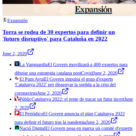
Expansión
Torra se rodea de 30 expertos para definir un
'futuro disruptivo' para Cataluña en 2022
June 2, 2020
La Vanguardia
El Govern movilizará a 400 expertos para
dibujar una estrategia catalana postCovid
June 2, 2020
El Punt Avui
El Govern impulsa el grup d'experts
'Catalunya 2022' per dissenyar la sortida a la crisi del
coronavirus
June 2, 2020
Públic
Catalunya 2022: el repte de traçar un futur incert
June
2, 2020
El Periódico
El Govern anuncia el plan Catalunya 2022
para definir el futuro tras la pandemia
June 2, 2020
Nació Digital
El Govern posa en marxa un comitè d'experts