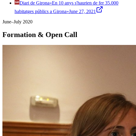
Diari de Girona
«En 10 anys s'haurien de fer 35.000
habitatges públics a Girona»
June 27, 2021
June–July 2020
Formation & Open Call