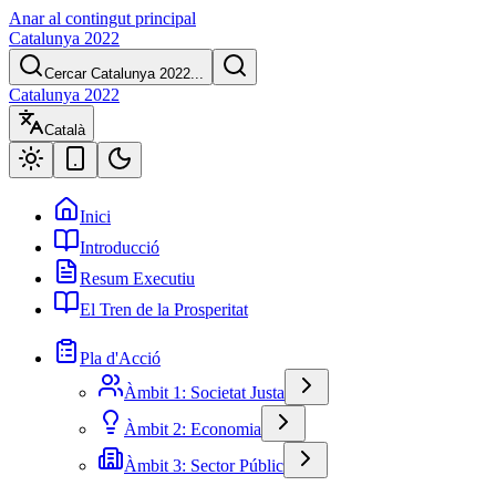
Anar al contingut principal
Catalunya 2022
Cercar Catalunya 2022...
Catalunya 2022
Català
Inici
Introducció
Resum Executiu
El Tren de la Prosperitat
Pla d'Acció
Àmbit 1: Societat Justa
Àmbit 2: Economia
Àmbit 3: Sector Públic