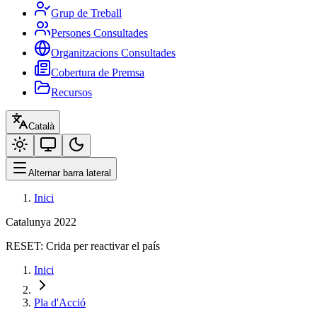
Grup de Treball
Persones Consultades
Organitzacions Consultades
Cobertura de Premsa
Recursos
Català
Alternar barra lateral
Inici
Catalunya 2022
RESET:
Crida per reactivar el país
Inici
Pla d'Acció