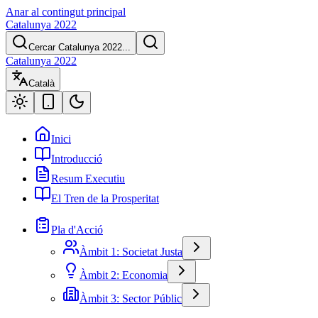
Anar al contingut principal
Catalunya 2022
Cercar Catalunya 2022...
Catalunya 2022
Català
Inici
Introducció
Resum Executiu
El Tren de la Prosperitat
Pla d'Acció
Àmbit 1: Societat Justa
Àmbit 2: Economia
Àmbit 3: Sector Públic