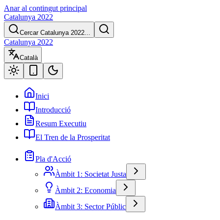
Anar al contingut principal
Catalunya 2022
Cercar Catalunya 2022...
Catalunya 2022
Català
Inici
Introducció
Resum Executiu
El Tren de la Prosperitat
Pla d'Acció
Àmbit 1: Societat Justa
Àmbit 2: Economia
Àmbit 3: Sector Públic