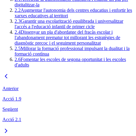
digitalitzar-la
2.2
Augmentar l'autonomia dels centres educatius i enfortir les
xarxes educatives al territori
2.3
Garantir una escolarització equilibrada i universalitzar
l'accés a l'educació infantil de primer cicle
2.4
Dissenyar un pla d'abordatge del fracàs escolar i
l'abandonament prematur tot millorant les estratègies de
diagnòstic precoç i el seguiment personalitzat
2.5
Millorar la formació professional impulsant la dualitat i la
formació contínua
2.6
Fomentar les escoles de segona oportunitat i les escoles
d'adults
Anterior
Acció 1.9
Següent
Acció 2.1