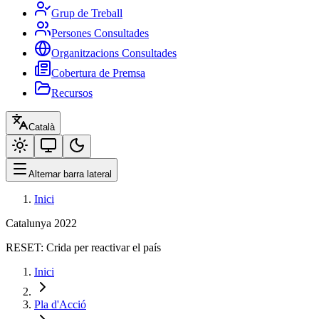
Grup de Treball
Persones Consultades
Organitzacions Consultades
Cobertura de Premsa
Recursos
Català
Alternar barra lateral
Inici
Catalunya 2022
RESET:
Crida per reactivar el país
Inici
Pla d'Acció