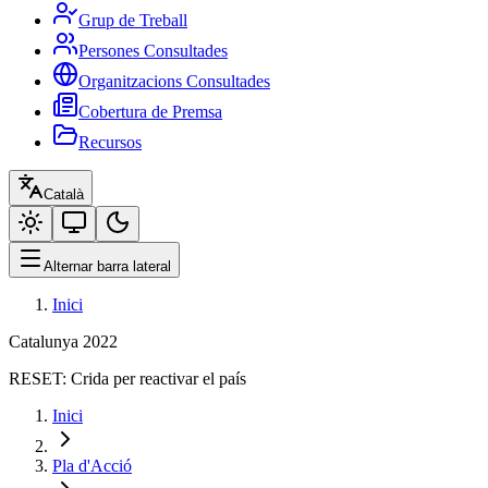
Grup de Treball
Persones Consultades
Organitzacions Consultades
Cobertura de Premsa
Recursos
Català
Alternar barra lateral
Inici
Catalunya 2022
RESET:
Crida per reactivar el país
Inici
Pla d'Acció