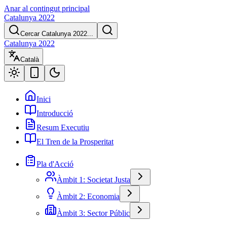
Anar al contingut principal
Catalunya 2022
Cercar Catalunya 2022...
Catalunya 2022
Català
Inici
Introducció
Resum Executiu
El Tren de la Prosperitat
Pla d'Acció
Àmbit 1: Societat Justa
Àmbit 2: Economia
Àmbit 3: Sector Públic