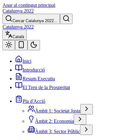
Anar al contingut principal
Catalunya 2022
Cercar Catalunya 2022...
Catalunya 2022
Català
Inici
Introducció
Resum Executiu
El Tren de la Prosperitat
Pla d'Acció
Àmbit 1: Societat Justa
Àmbit 2: Economia
Àmbit 3: Sector Públic