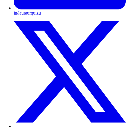
in/lauraurquizu