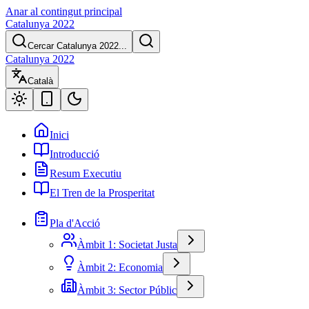
Anar al contingut principal
Catalunya 2022
Cercar Catalunya 2022...
Catalunya 2022
Català
Inici
Introducció
Resum Executiu
El Tren de la Prosperitat
Pla d'Acció
Àmbit 1: Societat Justa
Àmbit 2: Economia
Àmbit 3: Sector Públic