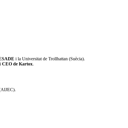
ESADE
i la Universitat de Trollhattan (Suècia).
 i
CEO de Kartox
.
 (AIJEC).