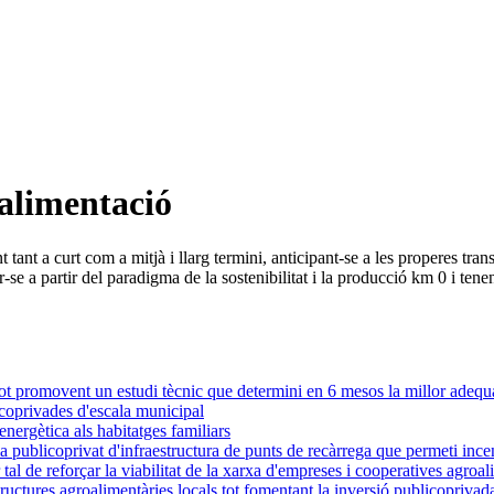
 alimentació
t tant a curt com a mitjà i llarg termini, anticipant-se a les properes tra
se a partir del paradigma de la sostenibilitat i la producció km 0 i tene
t promovent un estudi tècnic que determini en 6 mesos la millor adequació
icoprivades d'escala municipal
energètica als habitatges familiars
la publicoprivat d'infraestructura de punts de recàrrega que permeti incen
al de reforçar la viabilitat de la xarxa d'empreses i cooperatives agroal
uctures agroalimentàries locals tot fomentant la inversió publicoprivad