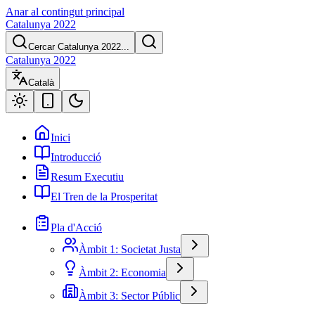
Anar al contingut principal
Catalunya 2022
Cercar Catalunya 2022...
Catalunya 2022
Català
Inici
Introducció
Resum Executiu
El Tren de la Prosperitat
Pla d'Acció
Àmbit 1: Societat Justa
Àmbit 2: Economia
Àmbit 3: Sector Públic