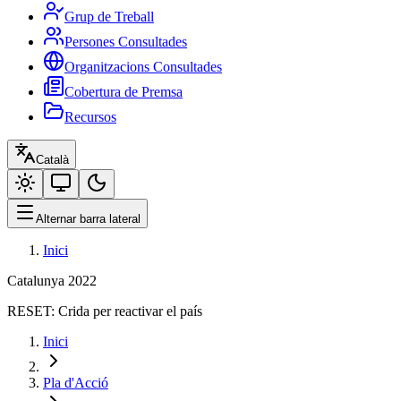
Grup de Treball
Persones Consultades
Organitzacions Consultades
Cobertura de Premsa
Recursos
Català
Alternar barra lateral
Inici
Catalunya 2022
RESET:
Crida per reactivar el país
Inici
Pla d'Acció