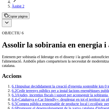
Àmbit 2
Copiar pàgina
OBJECTIU 6
Assolir la sobirania en energia i
Entenem per sobirania el lideratge en el disseny i la gestió autosuficien
l'alimentació. Ambdós pilars comparteixen la necessitat de modernitzar-
catalana.
Accions
6.1
Impulsar decididament la creació d'energia sostenible km 0 to
6.2
Cedir terrenys públics per a instal·lacions energètiques publ
6.3
Ajudes, incentius fiscals i suport per aconseguir la sobirania 
6.4
«Catalunya e-Car friendly»: desplegar en tot el territori un p
6.5
Compra pública responsable de producte local i ecològic per t
6.6
Promoure el desenvolupament de la xarxa catalana d'infraestr