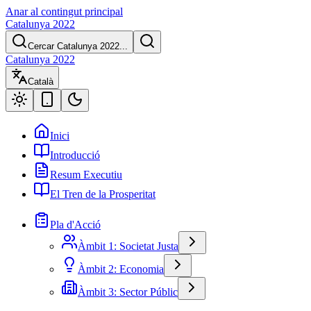
Anar al contingut principal
Catalunya 2022
Cercar Catalunya 2022...
Catalunya 2022
Català
Inici
Introducció
Resum Executiu
El Tren de la Prosperitat
Pla d'Acció
Àmbit 1: Societat Justa
Àmbit 2: Economia
Àmbit 3: Sector Públic