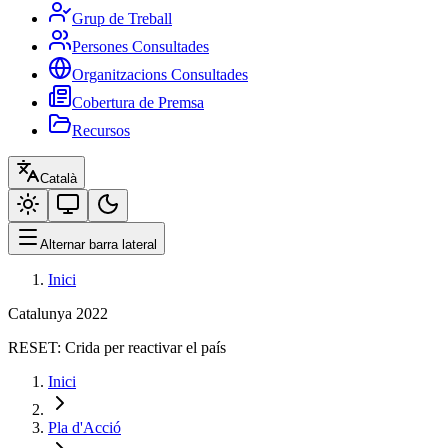
Grup de Treball
Persones Consultades
Organitzacions Consultades
Cobertura de Premsa
Recursos
Català
Alternar barra lateral
Inici
Catalunya 2022
RESET:
Crida per reactivar el país
Inici
Pla d'Acció