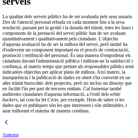
serveis
La qualitat dels serveis públics ha de ser avaluada pels seus usuaris.
Des de l'atenció personal rebuda en cada moment fins a la seva
resolució, passant per la gestió i la durada del tràmit, totes les fases i
components de la prestació del servei públic han de ser avaluats
quantitativament i qualitativament pels ciutadans. L'objectiu
d'aquesta avaluació ha de ser la millora del servei, però també ha
d'esdevenir un component important en el procés de contractació,
promoció i retribució del personal. És una manera d'empoderar els
ciutadans davant l'administració pública i millorar-ne la satisfacció i
confiança, al mateix temps que permet als responsables públics tenir
indicadors objectius per aplicar plans de millora. Així mateix, la
transparència i la publicació de dades en obert s'ha convertit en un
altre tràmit burocràtic dels projectes, però no inclou un disseny que
en faciliti l'ús per part de terceres entitats. Cal fomentar també
auditories ciutadanes d'aquesta informació, a l'estil dels
white
hackers
, tal com ha fet Civio, per exemple. Hem de saber si les
dades que es publiquen són les que interessen i són utilitzables, i
anar millorant el sistema de manera contínua.
Anterior