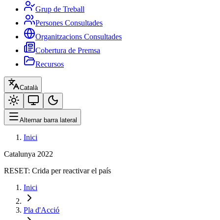
Grup de Treball
Persones Consultades
Organitzacions Consultades
Cobertura de Premsa
Recursos
Català
Alternar barra lateral
Inici
Catalunya 2022
RESET:
Crida per reactivar el país
Inici
Pla d'Acció