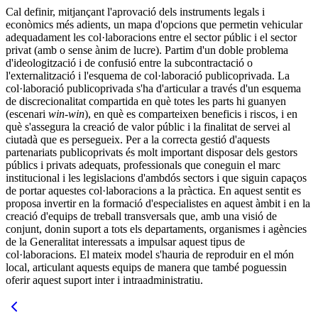
Cal definir, mitjançant l'aprovació dels instruments legals i
econòmics més adients, un mapa d'opcions que permetin vehicular
adequadament les col·laboracions entre el sector públic i el sector
privat (amb o sense ànim de lucre). Partim d'un doble problema
d'ideologització i de confusió entre la subcontractació o
l'externalització i l'esquema de col·laboració publicoprivada. La
col·laboració publicoprivada s'ha d'articular a través d'un esquema
de discrecionalitat compartida en què totes les parts hi guanyen
(escenari
win-win
), en què es comparteixen beneficis i riscos, i en
què s'assegura la creació de valor públic i la finalitat de servei al
ciutadà que es persegueix. Per a la correcta gestió d'aquests
partenariats publicoprivats és molt important disposar dels gestors
públics i privats adequats, professionals que coneguin el marc
institucional i les legislacions d'ambdós sectors i que siguin capaços
de portar aquestes col·laboracions a la pràctica. En aquest sentit es
proposa invertir en la formació d'especialistes en aquest àmbit i en la
creació d'equips de treball transversals que, amb una visió de
conjunt, donin suport a tots els departaments, organismes i agències
de la Generalitat interessats a impulsar aquest tipus de
col·laboracions. El mateix model s'hauria de reproduir en el món
local, articulant aquests equips de manera que també poguessin
oferir aquest suport inter i intraadministratiu.