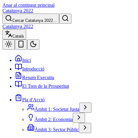
Anar al contingut principal
Catalunya 2022
Cercar Catalunya 2022...
Catalunya 2022
Català
Inici
Introducció
Resum Executiu
El Tren de la Prosperitat
Pla d'Acció
Àmbit 1: Societat Justa
Àmbit 2: Economia
Àmbit 3: Sector Públic