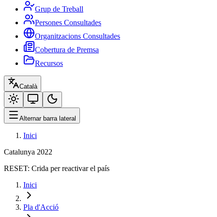
Grup de Treball
Persones Consultades
Organitzacions Consultades
Cobertura de Premsa
Recursos
Català
Alternar barra lateral
Inici
Catalunya 2022
RESET:
Crida per reactivar el país
Inici
Pla d'Acció