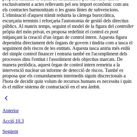
exclusivament a actes rellevants pel seu import econòmic com ara
els contractes harmonitzats o les grans línies de subvencions.
L'eliminació d'aquest tràmit reduiria la càrrega burocràtica,
escurçaria terminis i reforçaria l'autonomia de gestió dels directius
públics. Al mateix temps, seguint el model de la figura del
controller
pròpia del món privat, es proposa redefinir el control
ex post
mitjançant la creació d'un òrgan de control intern. Aquesta figura
dependria directament dels òrgans de govern i tindria com a tasca el
seguiment dels riscos de les entitats. Aquesta tasca aniria més enllà
del simple control financer i entraria també en l'acompliment dels
processos dins l'entitat i l'assoliment dels objectius marcats. De
manera periòdica, aquest òrgan de control intern remetria a la
intervenció nuclear un informe de detecció de riscos. També es
proposa que els comandaments intermedis siguin discrecionals a
l'hora de decidir quin volum de recursos humans es necessita i quin
és el millor sistema de contractació en el seu àmbit.
Anterior
Acció 10.3
Següent