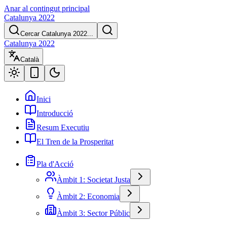
Anar al contingut principal
Catalunya 2022
Cercar Catalunya 2022...
Catalunya 2022
Català
Inici
Introducció
Resum Executiu
El Tren de la Prosperitat
Pla d'Acció
Àmbit 1: Societat Justa
Àmbit 2: Economia
Àmbit 3: Sector Públic