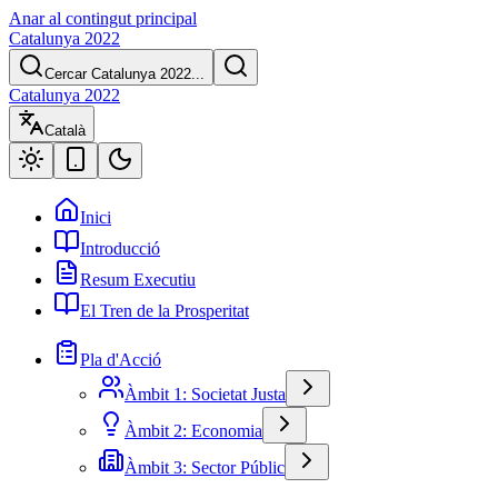
Anar al contingut principal
Catalunya 2022
Cercar Catalunya 2022...
Catalunya 2022
Català
Inici
Introducció
Resum Executiu
El Tren de la Prosperitat
Pla d'Acció
Àmbit 1: Societat Justa
Àmbit 2: Economia
Àmbit 3: Sector Públic