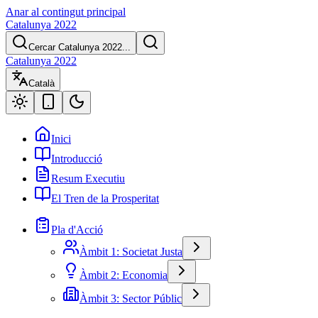
Anar al contingut principal
Catalunya 2022
Cercar Catalunya 2022...
Catalunya 2022
Català
Inici
Introducció
Resum Executiu
El Tren de la Prosperitat
Pla d'Acció
Àmbit 1: Societat Justa
Àmbit 2: Economia
Àmbit 3: Sector Públic