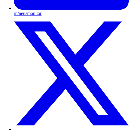
in/neusmonllor