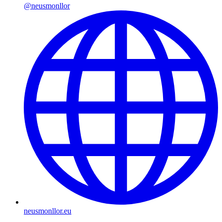
@neusmonllor
neusmonllor.eu