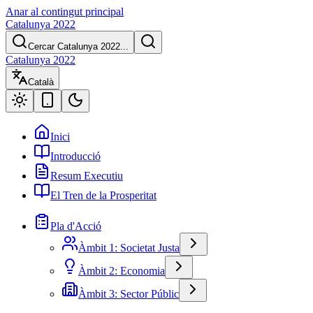
Anar al contingut principal
Catalunya 2022
Cercar Catalunya 2022...
Catalunya 2022
Català
Inici
Introducció
Resum Executiu
El Tren de la Prosperitat
Pla d'Acció
Àmbit 1: Societat Justa
Àmbit 2: Economia
Àmbit 3: Sector Públic