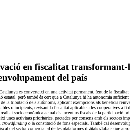
vació en fiscalitat transformant-
senvolupament del país
Catalunya es converteixi en una activitat permanent, fent de la fiscalitat
estatal, però també és cert que a Catalunya hi ha autonomia suficient per
de la tributació dels autònoms, aplicant exempcions als beneficis reinvert
erables o incipients, revisant la fiscalitat aplicable a les cooperatives 
realitat socioeconòmica actual els incentius fiscals de la participació pr
eixi unes activitats prioritàries, pactades per consens amb els sectors impl
l
crowdfunding
o la constitució de fons especials. També cal desenvolup
fiscal del sector comercial al de les plataformes digitals globals que apro