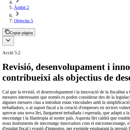
Àmbit 2
Objectiu 5
Copiar pàgina
Acció 5.2
Revisió, desenvolupament i inno
contribueixi als objectius de de
Cal que la revisió, el desenvolupament i la innovació de la fiscalitat a 
mesures interessants que només es poden considerar des de la legislació 
algunes mesures clau a introduir estan vinculades amb la simplificació 
treballadors, o al suport fiscal a la creació d'empreses en sectors vuln
aprovar una nova llei, llargament treballada i esperada, que adapti a la 
mecenatge i la filantropia al nostre país. Aquesta llei caldrà que establ
nous instruments de mecenatge innovadors com el micromecenatge, e
d'equitat fiscal i evasió d'impostos, per exemple equiparant la pressió 