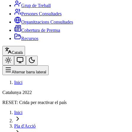
Grup de Treball
Persones Consultades
Organitzacions Consultades
Cobertura de Premsa
Recursos
Català
Alternar barra lateral
Inici
Catalunya 2022
RESET:
Crida per reactivar el país
Inici
Pla d'Acció