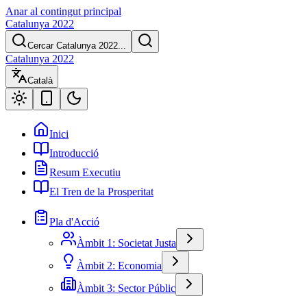
Anar al contingut principal
Catalunya 2022
Cercar Catalunya 2022...
Catalunya 2022
Català
Inici
Introducció
Resum Executiu
El Tren de la Prosperitat
Pla d'Acció
Àmbit 1: Societat Justa
Àmbit 2: Economia
Àmbit 3: Sector Públic