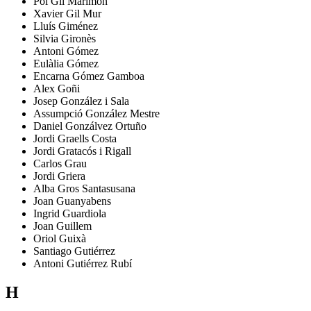
Pol
Gil Marimon
Xavier
Gil Mur
Lluís
Giménez
Silvia
Gironès
Antoni
Gómez
Eulàlia
Gómez
Encarna
Gómez Gamboa
Alex
Goñi
Josep
González i Sala
Assumpció
González Mestre
Daniel
Gonzálvez Ortuño
Jordi
Graells Costa
Jordi
Gratacós i Rigall
Carlos
Grau
Jordi
Griera
Alba
Gros Santasusana
Joan
Guanyabens
Ingrid
Guardiola
Joan
Guillem
Oriol
Guixà
Santiago
Gutiérrez
Antoni
Gutiérrez Rubí
H