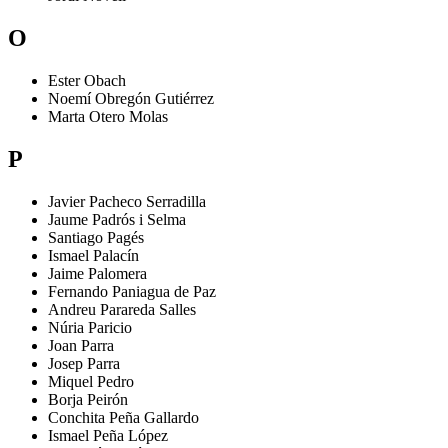
O
Ester
Obach
Noemí
Obregón Gutiérrez
Marta
Otero Molas
P
Javier
Pacheco Serradilla
Jaume
Padrós i Selma
Santiago
Pagés
Ismael
Palacín
Jaime
Palomera
Fernando
Paniagua de Paz
Andreu
Parareda Salles
Núria
Paricio
Joan
Parra
Josep
Parra
Miquel
Pedro
Borja
Peirón
Conchita
Peña Gallardo
Ismael
Peña López