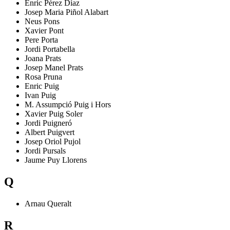
Enric
Pérez Díaz
Josep Maria
Piñol Alabart
Neus
Pons
Xavier
Pont
Pere
Porta
Jordi
Portabella
Joana
Prats
Josep Manel
Prats
Rosa
Pruna
Enric
Puig
Ivan
Puig
M. Assumpció
Puig i Hors
Xavier
Puig Soler
Jordi
Puigneró
Albert
Puigvert
Josep Oriol
Pujol
Jordi
Pursals
Jaume
Puy Llorens
Q
Arnau
Queralt
R