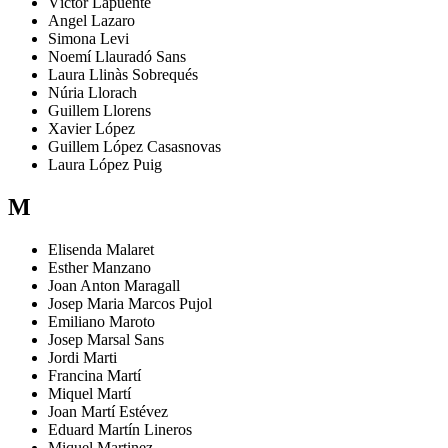
Víctor
Lapuente
Angel
Lazaro
Simona
Levi
Noemí
Llauradó Sans
Laura
Llinàs Sobrequés
Núria
Llorach
Guillem
Llorens
Xavier
López
Guillem
López Casasnovas
Laura
López Puig
M
Elisenda
Malaret
Esther
Manzano
Joan Anton
Maragall
Josep Maria
Marcos Pujol
Emiliano
Maroto
Josep
Marsal Sans
Jordi
Marti
Francina
Martí
Miquel
Martí
Joan
Martí Estévez
Eduard
Martín Lineros
Miquel
Martinez