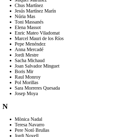
Chus
Martínez
Jesús
Martínez Marín
Núria
Mas
Toni
Massanés
Elena
Massot
Enric
Mateo Viladomat
Marcel
Mauri de los Ríos
Pepe
Menéndez
Anna
Mercadé
Jordi
Mestre
Sacha
Michaud
Joan Salvador
Minguet
Boris
Mir
Raul
Monroy
Pol
Morillas
Sara
Morreres Quesada
Josep
Moya
N
Mònica
Nadal
Teresa
Navarro
Pere
Notó Brullas
Jordi
Novell