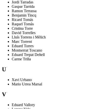
Jordi
Tarradas
Gaspar
Tarrida
Ramon
Terrassa
Benjamin
Tincq
Ricard
Tomás
Raquel
Tomàs
Cristina
Torre
David
Torrelles
Lluís
Torrens i Mèlich
Marc
Torrent
Eduard
Torres
Montserrat
Toscano
Eduard
Trepat Deltell
Carme
Trilla
U
Xavi
Urbano
Mario
Urrea Marsal
V
Eduard
Vallory