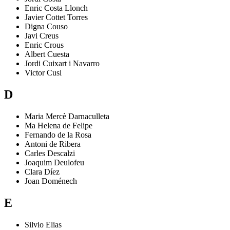
Enric
Costa Llonch
Javier
Cottet Torres
Digna
Couso
Javi
Creus
Enric
Crous
Albert
Cuesta
Jordi
Cuixart i Navarro
Victor
Cusi
D
Maria Mercè
Darnaculleta
Ma Helena
de Felipe
Fernando
de la Rosa
Antoni
de Ribera
Carles
Descalzi
Joaquim
Deulofeu
Clara
Díez
Joan
Doménech
E
Silvio
Elias