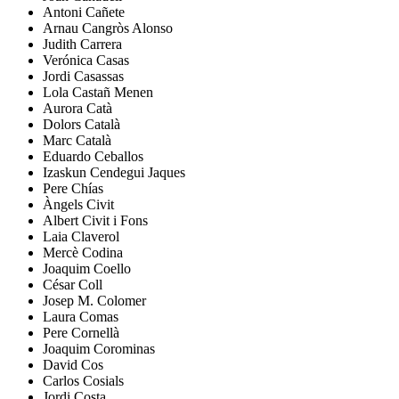
Antoni
Cañete
Arnau
Cangròs Alonso
Judith
Carrera
Verónica
Casas
Jordi
Casassas
Lola
Castañ Menen
Aurora
Catà
Dolors
Català
Marc
Català
Eduardo
Ceballos
Izaskun
Cendegui Jaques
Pere
Chías
Àngels
Civit
Albert
Civit i Fons
Laia
Claverol
Mercè
Codina
Joaquim
Coello
César
Coll
Josep M.
Colomer
Laura
Comas
Pere
Cornellà
Joaquim
Corominas
David
Cos
Carlos
Cosials
Jordi
Costa