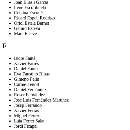
Joan
Elias i Garcia
Irene
Escorihuela
Cristina
Escudé
Ricard
Espelt Rodrigo
Oriol
Estela Barnet
Gerard
Esteva
Marc
Esteve
F
Isidre
Fainé
Xavier
Farrés
Daniel
Faura
Eva
Faustino Ribas
Gimeno
Feliu
Carme
Fenoll
Daniel
Fernández
Roser
Fernández
José Luis
Fernández Martínez
Josep
Ferrando
Xavier
Ferràs
Miguel
Ferrer
Laia
Ferrer Salat
Jordi
Ficapal