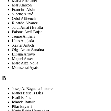
Maria
Abellanet
Mar
Alarcón
Francina
Alsina
Vicenç
Altaió
Oriol
Altisench
Ricardo
Álvarez
Jordi
Amat i Batalla
Paloma
Amil Bujan
Jaume
Angerri
Lluís
Anglada
Xavier
Antich
Olga
Arnau Sanabra
Liliana
Arroyo
Miquel
Arxer
Marc
Arza Nolla
Montserrat
Ayats
B
Josep A.
Báguena Latorre
Manel
Balsells Díaz
Eladi
Baños
Iolanda
Batallé
Pilar
Bayarri
Nuria
Beitia Hernández