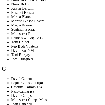
Núria
Beltran
Xavier
Bertolín
Elisabet
Biosca
Mireia
Blanco
Montse
Blasco Rovira
Marga
Bonmatí
Segimon
Borràs
Montserrat
Bou
Francés X.
Boya Alós
Toni
Brunet
Pep
Budi Vilatella
David
Budó Martí
Toni
Burgaya
Jordi
Busquets
C
David
Cabero
Pepita
Cabiscol Pujol
Caterina
Calsamiglia
Paco
Camarasa
David
Camps
Montserrat
Camps Marsal
Joan
Canadell