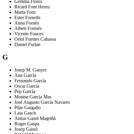
Gemma
Flores
Ricard
Font Hereu
Marta
Forn
Ester
Fornells
Anna
Fornés
Albert
Forniés
Vicente
Fouces
Oriol
Fuertes Cabassa
Daniel
Furlan
G
Josep M.
Ganyet
Ana
García
Fernando
García
Oscar
García
Pep
García
Montse
Garcia Mas
José Augusto
García Navarro
Pilar
Gargallo
Laia
Gasch
Anton
Gasol Magriñà
Roger
Gaspa
Josep
Gassó