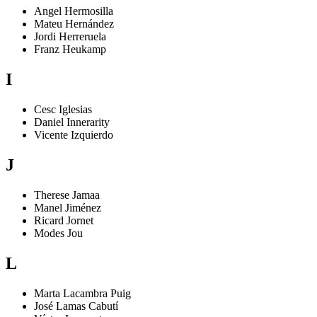
Angel
Hermosilla
Mateu
Hernández
Jordi
Herreruela
Franz
Heukamp
I
Cesc
Iglesias
Daniel
Innerarity
Vicente
Izquierdo
J
Therese
Jamaa
Manel
Jiménez
Ricard
Jornet
Modes
Jou
L
Marta
Lacambra Puig
José
Lamas Cabutí