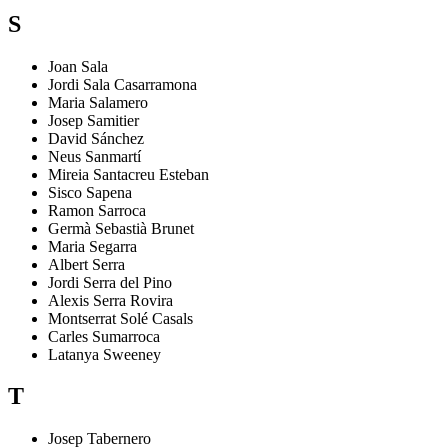
S
Joan
Sala
Jordi
Sala Casarramona
Maria
Salamero
Josep
Samitier
David
Sánchez
Neus
Sanmartí
Mireia
Santacreu Esteban
Sisco
Sapena
Ramon
Sarroca
Germà
Sebastià Brunet
Maria
Segarra
Albert
Serra
Jordi
Serra del Pino
Alexis
Serra Rovira
Montserrat
Solé Casals
Carles
Sumarroca
Latanya
Sweeney
T
Josep
Tabernero