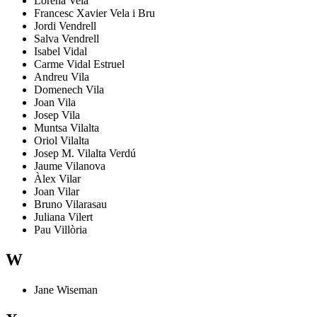
Lorena
Vela
Francesc Xavier
Vela i Bru
Jordi
Vendrell
Salva
Vendrell
Isabel
Vidal
Carme
Vidal Estruel
Andreu
Vila
Domenech
Vila
Joan
Vila
Josep
Vila
Muntsa
Vilalta
Oriol
Vilalta
Josep M.
Vilalta Verdú
Jaume
Vilanova
Àlex
Vilar
Joan
Vilar
Bruno
Vilarasau
Juliana
Vilert
Pau
Villòria
W
Jane
Wiseman