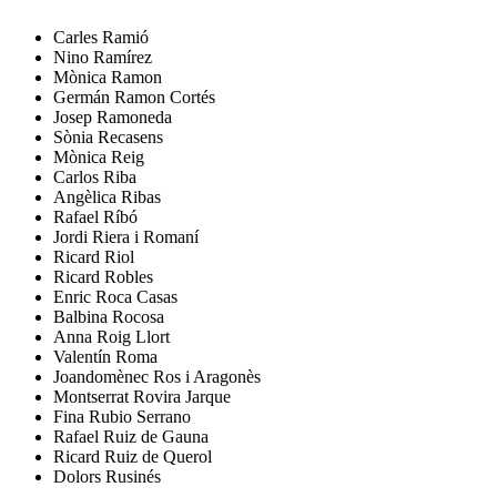
Carles
Ramió
Nino
Ramírez
Mònica
Ramon
Germán
Ramon Cortés
Josep
Ramoneda
Sònia
Recasens
Mònica
Reig
Carlos
Riba
Angèlica
Ribas
Rafael
Ríbó
Jordi
Riera i Romaní
Ricard
Riol
Ricard
Robles
Enric
Roca Casas
Balbina
Rocosa
Anna
Roig Llort
Valentín
Roma
Joandomènec
Ros i Aragonès
Montserrat
Rovira Jarque
Fina
Rubio Serrano
Rafael
Ruiz de Gauna
Ricard
Ruiz de Querol
Dolors
Rusinés