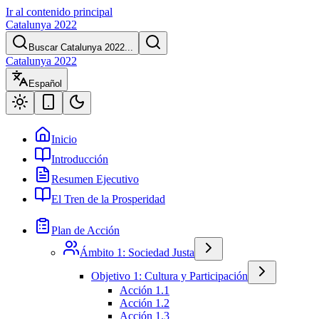
Ir al contenido principal
Catalunya 2022
Buscar Catalunya 2022...
Catalunya 2022
Español
Inicio
Introducción
Resumen Ejecutivo
El Tren de la Prosperidad
Plan de Acción
Ámbito 1: Sociedad Justa
Objetivo 1: Cultura y Participación
Acción 1.1
Acción 1.2
Acción 1.3